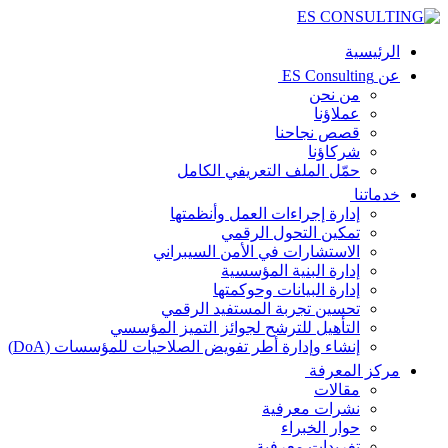
الرئيسية
عن ES Consulting
من نحن
عملاؤنا
قصص نجاحنا
شركاؤنا
حمّل الملف التعريفي الكامل
خدماتنا
إدارة إجراءات العمل وأنظمتها
تمكين التحول الرقمي
الاستشارات في الأمن السيبراني
إدارة البنية المؤسسية
إدارة البيانات وحوكمتها
تحسين تجربة المستفيد الرقمي
التأهيل للترشح لجوائز التميز المؤسسي
إنشاء وإدارة أطر تفويض الصلاحيات للمؤسسات (DoA)
مركز المعرفة
مقالات
نشرات معرفية
حوار الخبراء
تغريدات معرفية