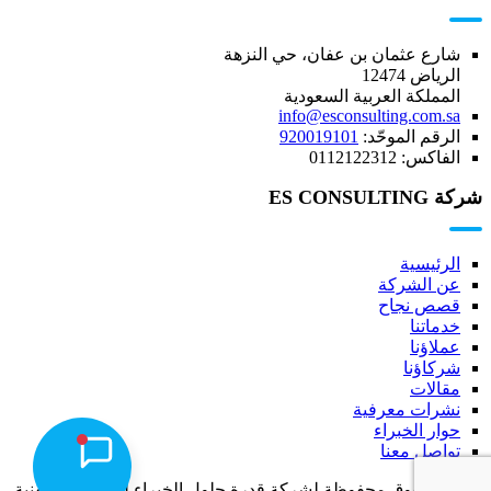
شارع عثمان بن عفان، حي النزهة
الرياض 12474
المملكة العربية السعودية
info@esconsulting.com.sa
الرقم الموحّد:
920019101
الفاكس:
0112122312
شركة ES CONSULTING
الرئيسية
عن الشركة
قصص نجاح
خدماتنا
عملاؤنا
شركاؤنا
مقالات
نشرات معرفية
حوار الخبراء
تواصل معنا
جميع الحقوق محفوظة لشركة قدرة حلول الخبراء للاتصالات وتقنية