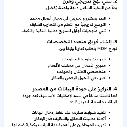
2. تبني نهج تدريجي ومرن
بدلاً من التنفيذ الشامل دفعة واحدة، يُفضل:
البدء بمشروع تجريبي في مجال أعمال محدد
التوسع تدريجياً مع التعلم من التجارب السابقة
تبني منهجيات أجايل لتسريع عملية التنفيذ والتكيف
3. إنشاء فريق متعدد التخصصات
نجاح MDM يتطلب تعاوناً وثيقاً بين:
خبراء تكنولوجيا المعلومات
مديري الأعمال من مختلف الأقسام
متخصصي الامتثال والحوكمة
خبراء في التحول الرقمي والابتكار
4. التركيز على جودة البيانات من المصدر
كما ناقشنا سابقاً في قسم الإمكانيات الأساسية، تعد جودة
البيانات حاسمة. لتعزيز ذلك:
تنفيذ ضوابط صارمة عند نقاط إدخال البيانات
أتمتة عمليات التحقق والتنظيف قدر الإمكان
تدريب الموظفين على أهمية دقة البيانات وكيفية ضمانها