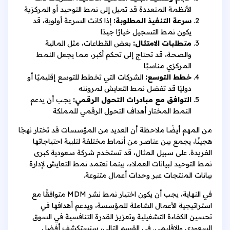
الأنظمة المتعددة قد تميل إلى نمط التوحيد أو المركزية
سرعة التنفيذ المطلوبة:
إذا كانت السرعة أولوية، قد
يكون نمط التسجيل خيارًا جيدًا
متطلبات الامتثال:
بعض القطاعات، مثل المالية
والصحة، قد تحتاج إلى تحكم أكبر، مما يجعل النمط
المركزي مناسبًا
خطط التوسع:
الشركات التي تخطط للتوسع إقليميًا أو
دوليًا قد تفضل نمط التعايش لمرونته
التوافق مع مبادرات التحول الرقمي:
يجب أن يدعم
النمط المختار أهداف التحول الرقمي للمملكة
من المهم أيضًا ملاحظة أن العديد من المؤسسات قد تختار نهجًا
هجينًا، يجمع بين عناصر من أنماط مختلفة لتلبية احتياجاتها
الفريدة. على سبيل المثال، قد تستخدم شركة سعودية كبرى
نمط التوحيد لبيانات العملاء، بينما تعتمد نمط التعايش لإدارة
بيانات المنتجات عبر وحدات أعمال متنوعة.
في النهاية، يجب أن يكون اختيار نمط نشر MDM متوافقًا مع
استراتيجية الأعمال الشاملة للمؤسسة، ويدعم أهدافها في
تحسين الكفاءة التشغيلية وتعزيز القدرة التنافسية في السوق
السعودي والإقليمي. في القسم التالي، سنستكشف أفضل