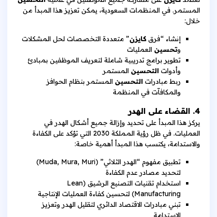
المستمر. في المنظمات السعودية، يمكن تعزيز هذا المبدأ من
خلال:
إنشاء “فرق
كايزن
” متعددة التخصصات لحل المشكلات
و
تحسين
العمليات
تطوير برامج تدريبية شاملة لتعريف الموظفين بمبادئ
وأدوات
التحسين
المستمر
ربط مبادرات
التحسين
المستمر بنظام الحوافز
والمكافآت في المنظمة
4. القضاء على الهدر
يركز هذا المبدأ على تحديد وإزالة جميع أشكال الهدر في
العمليات. في ظل رؤية المملكة 2030 التي تؤكد على الكفاءة
والاستدامة، يكتسب هذا المبدأ أهمية خاصة:
تطبيق مفهوم “الهدر الثلاثي” (Muda, Mura, Muri)
لتحديد مصادر عدم الكفاءة
استخدام تقنيات التصنيع الرشيق (Lean
Manufacturing) لتحسين كفاءة العمليات الإنتاجية
تبني مبادرات الاقتصاد الدائري لتقليل الهدر وتعزيز
الاستدامة