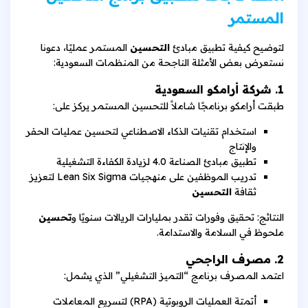
المستمر
لتوضيح كيفية تطبيق مبادئ
التحسين
المستمر عمليًا، دعونا
نستعرض بعض الأمثلة الناجحة من المنظمات السعودية:
1. شركة أرامكو السعودية
طبقت أرامكو برنامجًا شاملاً للتحسين المستمر يركز على:
استخدام تقنيات الذكاء الاصطناعي لتحسين عمليات الحفر
والإنتاج
تطبيق مبادئ الصناعة 4.0 لزيادة الكفاءة التشغيلية
تدريب الموظفين على منهجيات Lean Six Sigma لتعزيز
ثقافة
التحسين
النتائج: تحقيق وفورات تقدر بمليارات الريالات سنويًا و
تحسين
ملحوظ في السلامة والاستدامة.
2. مصرف الراجحي
اعتمد المصرف برنامج “التميز التشغيلي” الذي يشمل:
أتمتة العمليات الروبوتية (RPA) لتسريع المعاملات