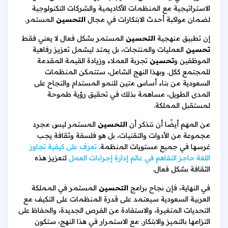
الاستراتيجية مع المنظمات الأكاديمية والشركات التكنولوجية
لضمان مواكبة أحدث الابتكارات في مجال
التحسين
المستمر.
إن تطبيق منهجية
التحسين
المستمر بشكل فعال لا يعني فقط
تحسين
العمليات والمنتجات، بل يمتد ليشمل تعزيز رفاهية
الموظفين و
تحسين
تجربة العملاء وزيادة القيمة المقدمة
للمجتمع ككل. وبهذا النهج الشامل، ستتمكن المنظمات
السعودية من بناء أساس متين للنمو المستدام والنجاح على
المدى الطويل، مساهمة بذلك في تحقيق رؤية طموحة
لمستقبل المملكة.
من المهم أيضًا أن نتذكر أن
التحسين
المستمر ليس مجرد
مجموعة من الأدوات والتقنيات، بل هو فلسفة وثقافة يجب
غرسها في جميع مستويات المنظمة.
تعرف على كيفية تجاوز
اللغة حاجز التفاهم في عالم إدارة إجراءات العمل
لتعزيز هذه
الثقافة بشكل فعال.
في النهاية، فإن نجاح برامج
التحسين
المستمر في المملكة
العربية السعودية سيعتمد على قدرة المنظمات على التكيف مع
التحديات المتغيرة، والاستفادة من الفرص الجديدة، والحفاظ على
التزامها بالتميز والابتكار. مع الاستمرار في هذا النهج، ستكون