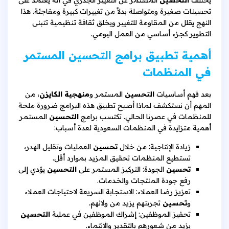
تحسينات صغيرة ومتواصلة بدلاً من تغييرات كبيرة ومفاجئة. هذا
النهج يقلل من المقاومة للتغيير ويخلق ثقافة تنظيمية تتبنى
التطوير كجزء أساسي من العمل اليومي.
أهمية تطبيق برامج التحسين المستمر
في المنظمات
بعد فهم أساسيات
التحسين
المستمر و
منهجية الكايزن
، من
المهم أن نستكشف لماذا أصبح تطبيق هذه البرامج ضرورة ملحة
للمنظمات في عصرنا الحالي. تكتسب برامج
التحسين
المستمر
أهمية متزايدة في المنظمات السعودية لعدة أسباب:
زيادة الإنتاجية: من خلال
تحسين
العمليات وتقليل الهدر،
تستطيع المنظمات تحقيق المزيد بموارد أقل.
تحسين
الجودة: التركيز المستمر على
التحسين
يؤدي إلى
رفع جودة المنتجات والخدمات.
تعزيز رضا العملاء: الاستجابة السريعة لاحتياجات العملاء
و
تحسين
تجربتهم يزيد من ولائهم.
تحفيز الموظفين: إشراك الموظفين في عملية
التحسين
يزيد من شعورهم بالتقدير والانتماء.