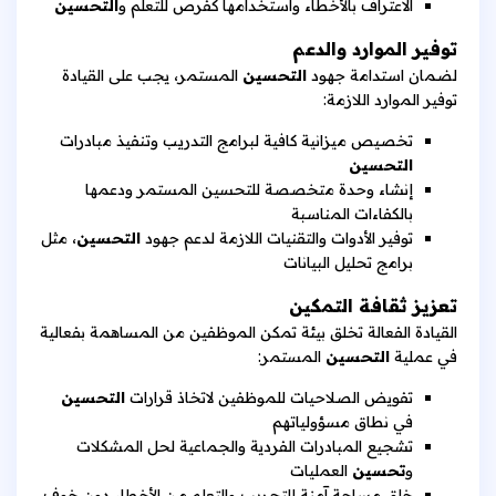
الاعتراف بالأخطاء واستخدامها كفرص للتعلم و
التحسين
توفير الموارد والدعم
لضمان استدامة جهود
التحسين
المستمر، يجب على القيادة
توفير الموارد اللازمة:
تخصيص ميزانية كافية لبرامج التدريب وتنفيذ مبادرات
التحسين
إنشاء وحدة متخصصة للتحسين المستمر ودعمها
بالكفاءات المناسبة
توفير الأدوات والتقنيات اللازمة لدعم جهود
التحسين
، مثل
برامج تحليل البيانات
تعزيز ثقافة التمكين
القيادة الفعالة تخلق بيئة تمكن الموظفين من المساهمة بفعالية
في عملية
التحسين
المستمر:
تفويض الصلاحيات للموظفين لاتخاذ قرارات
التحسين
في نطاق مسؤولياتهم
تشجيع المبادرات الفردية والجماعية لحل المشكلات
و
تحسين
العمليات
خلق مساحة آمنة للتجريب والتعلم من الأخطاء دون خوف