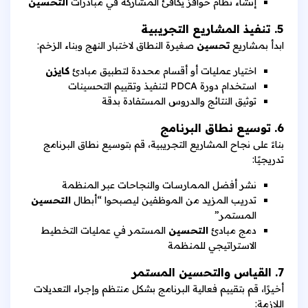
إنشاء نظام حوافز يكافئ المشاركة في مبادرات
التحسين
5. تنفيذ المشاريع التجريبية
ابدأ بمشاريع
تحسين
صغيرة النطاق لاختبار النهج وبناء الزخم:
اختيار عمليات أو أقسام محددة لتطبيق مبادئ
كايزن
استخدام دورة PDCA لتنفيذ وتقييم التحسينات
توثيق النتائج والدروس المستفادة بدقة
6. توسيع نطاق البرنامج
بناءً على نجاح المشاريع التجريبية، قم بتوسيع نطاق البرنامج
تدريجيًا:
نشر أفضل الممارسات والنجاحات عبر المنظمة
تدريب المزيد من الموظفين ليصبحوا “أبطال
التحسين
المستمر”
دمج مبادئ
التحسين
المستمر في عمليات التخطيط
الاستراتيجي للمنظمة
7. القياس والتحسين المستمر
أخيرًا، قم بتقييم فعالية البرنامج بشكل منتظم وإجراء التعديلات
اللازمة: