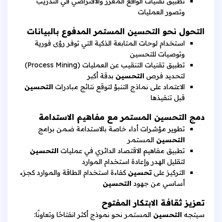
تطبيق تقنيات الواقع المعزز والافتراضي في التدريب
وتصور العمليات
التحول نحو التحسين المستمر المدفوع بالبيانات
استخدام لوحات المتابعة الذكية التي توفر رؤى فورية
وتوصيات للتحسين
تطبيق تقنيات التنقيب عن العمليات (Process Mining)
لتحديد فرص
التحسين
بدقة أكبر
الاعتماد على نماذج التنبؤ لتوقع نتائج مبادرات
التحسين
قبل تنفيذها
دمج التحسين المستمر مع مفاهيم الاستدامة
تطوير مؤشرات أداء خاصة بالاستدامة ضمن برامج
التحسين
المستمر
تطبيق مفاهيم الاقتصاد الدائري في عمليات
التحسين
لتقليل الهدر وإعادة استخدام الموارد
التركيز على
تحسين
كفاءة استخدام الطاقة والموارد كجزء
أساسي من جهود
التحسين
تعزيز ثقافة الابتكار المفتوح
سيتجه
التحسين
المستمر نحو نموذج أكثر انفتاحًا وتعاونًا: