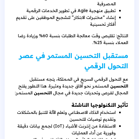
المصرفية
تطبيق منهجية Agile في تطوير الخدمات الرقمية
إنشاء “مختبرات الابتكار” لتشجيع الموظفين على تقديم
أفكار تحسينية
النتائج: تقليص وقت معالجة الطلبات بنسبة 60% وزيادة رضا
العملاء بنسبة 25%.
مستقبل التحسين المستمر في عصر
التحول الرقمي
مع التحول الرقمي السريع في المملكة، يتجه مستقبل
التحسين
المستمر نحو آفاق جديدة ومثيرة. هذا التطور يفتح
المجال لفرص وتحديات جديدة في مجال
التحسين
المستمر:
تأثير التكنولوجيا الناشئة
استخدام الذكاء الاصطناعي وتعلم الآلة للتنبؤ بالمشكلات
وتقديم توصيات للتحسين
الاستفادة من إنترنت الأشياء (IoT) لجمع بيانات دقيقة
وفورية عن أداء العمليات