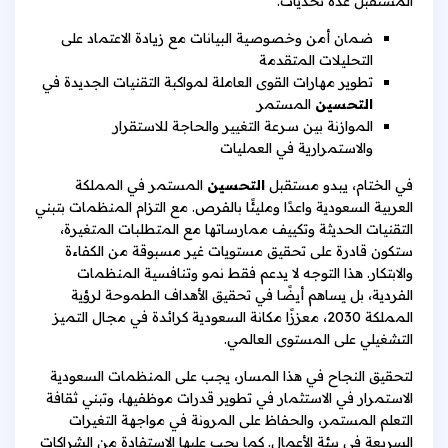
المستقبل عدة تحديات:
ضمان أمن وخصوصية البيانات مع زيادة الاعتماد على
التحليلات المتقدمة
تطوير مهارات القوى العاملة لمواكبة التقنيات الجديدة في
التحسين
المستمر
الموازنة بين سرعة التغيير والحاجة للاستقرار
والاستمرارية في العمليات
في الختام، يبدو مستقبل
التحسين
المستمر في المملكة
العربية السعودية واعدًا ومليئًا بالفرص. مع التزام المنظمات بتبني
التقنيات الحديثة وتكييف ممارساتها مع المتطلبات المتغيرة،
ستكون قادرة على تحقيق مستويات غير مسبوقة من الكفاءة
والابتكار. هذا التوجه لا يدعم فقط نمو وتنافسية المنظمات
الفردية، بل يساهم أيضًا في تحقيق الأهداف الطموحة لرؤية
المملكة 2030، معززًا مكانة السعودية كرائدة في مجال التميز
التشغيلي على المستوى العالمي.
لتحقيق النجاح في هذا المسار، يجب على المنظمات السعودية
الاستمرار في الاستثمار في تطوير قدرات موظفيها، وتبني ثقافة
التعلم المستمر، والحفاظ على المرونة في مواجهة التغيرات
السريعة في بيئة الأعمال. كما يجب عليها الاستفادة من الشراكات