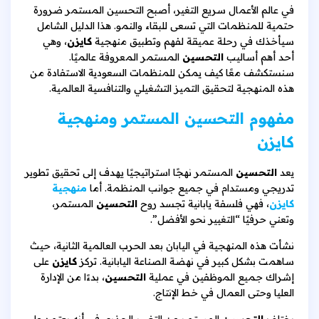
في عالم الأعمال سريع التغير، أصبح التحسين المستمر ضرورة
حتمية للمنظمات التي تسعى للبقاء والنمو. هذا الدليل الشامل
سيأخذك في رحلة عميقة لفهم وتطبيق منهجية
كايزن
، وهي
أحد أهم أساليب
التحسين
المستمر المعروفة عالميًا.
سنستكشف معًا كيف يمكن للمنظمات السعودية الاستفادة من
هذه المنهجية لتحقيق التميز التشغيلي والتنافسية العالمية.
مفهوم التحسين المستمر ومنهجية
كايزن
يعد
التحسين
المستمر نهجًا استراتيجيًا يهدف إلى تحقيق تطوير
تدريجي ومستدام في جميع جوانب المنظمة. أما
منهجية
كايزن
، فهي فلسفة يابانية تجسد روح
التحسين
المستمر،
وتعني حرفيًا “التغيير نحو الأفضل”.
نشأت هذه المنهجية في اليابان بعد الحرب العالمية الثانية، حيث
ساهمت بشكل كبير في نهضة الصناعة اليابانية. تركز
كايزن
على
إشراك جميع الموظفين في عملية
التحسين
، بدءًا من الإدارة
العليا وحتى العمال في خط الإنتاج.
يختلف
التحسين
المستمر عن التغيير الجذري في أنه يعتمد على